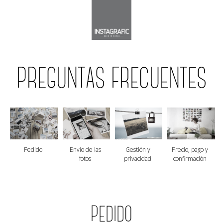
PREGUNTAS FRECUENTES
Pedido
Envío de las
Gestión y
Precio, pago y
fotos
privacidad
confirmación
PEDIDO